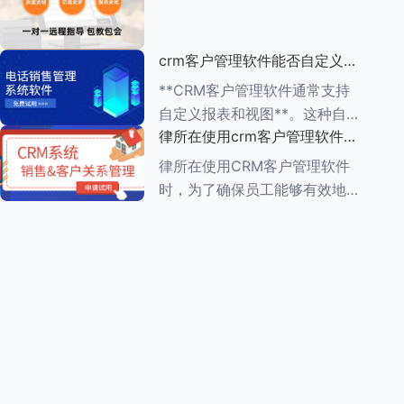
动办公的便利性 1.**多
（ROI）是一个复杂但至关重要
的过程，它涉及到对CRM系统
crm客户管理软件能否自定义报
实施前后企业多个方面的比较和
表和视图
分析。以下是一个详细的评估步
**CRM客户管理软件通常支持
骤： ###
自定义报表和视图**。这种自定
律所在使用crm客户管理软件
义功能使得企业能够根据自身的
时，员工需要接受哪些培训
业务需求，灵活调整和优化
律所在使用CRM客户管理软件
CRM系统的数据展示方式，从
时，为了确保员工能够有效地利
而更好地进行数据分析和业务决
用这一工具提高工作效率和服务
策。 在自
质量，员工需要接受一系列的培
训。这些培训通常涵盖以下几个
方面： ###一、CRM系统基础
知识