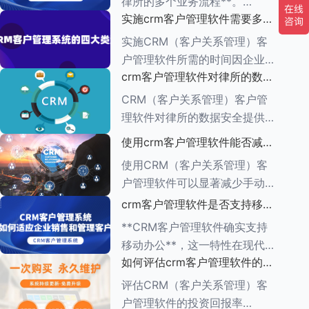
律所的多个业务流程**。
一、集中管理客户信息 CRM软
实施crm客户管理软件需要多长
CRM（客户关系管理）管理软
件
时间
件的功能多种多样，旨在帮助企
实施CRM（客户关系管理）客
业有效管理与客户之间的互动，
户管理软件所需的时间因企业的
增强客户满意度，提升销售业
crm客户管理软件对律所的数据
具体需求、系统复杂程度、企业
绩。以下是对CR
安全有何保障措施
规模以及资源分配情况而异。一
CRM（客户关系管理）客户管
般来说，整个实施周期可以分为
理软件对律所的数据安全提供了
多个阶段，每个阶段所需的时间
一系列保障措施，这些措施旨在
使用crm客户管理软件能否减少
也有所不同。
确保客户信息的机密性、完整性
手动输入数据的工作量
使用CRM（客户关系管理）客
和可用性。以下是一些关键的保
户管理软件可以显著减少手动输
障措施： ###数据加密与存储
入数据的工作量，原因如下：
crm客户管理软件是否支持移动
安全
1.**自动化数据收集**： -CRM
办公
**CRM客户管理软件确实支持
系统通常具有自动化数据捕获功
移动办公**，这一特性在现代企
能，能够从多个来源
如何评估crm客户管理软件的投
业管理中具有重要意义。以下是
资回报率
对CRM客户管理软件支持移动
评估CRM（客户关系管理）客
办公的详细阐述： ###一、移
户管理软件的投资回报率