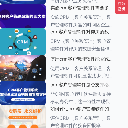
律所的多个业务流程**。
一、集中管理客户信息 CRM软
实施crm客户管理软件需要多长
CRM（客户关系管理）管理软
件
时间
件的功能多种多样，旨在帮助企
实施CRM（客户关系管理）客
业有效管理与客户之间的互动，
户管理软件所需的时间因企业的
增强客户满意度，提升销售业
crm客户管理软件对律所的数据
具体需求、系统复杂程度、企业
绩。以下是对CR
安全有何保障措施
规模以及资源分配情况而异。一
CRM（客户关系管理）客户管
般来说，整个实施周期可以分为
理软件对律所的数据安全提供了
多个阶段，每个阶段所需的时间
一系列保障措施，这些措施旨在
使用crm客户管理软件能否减少
也有所不同。
确保客户信息的机密性、完整性
手动输入数据的工作量
使用CRM（客户关系管理）客
和可用性。以下是一些关键的保
户管理软件可以显著减少手动输
障措施： ###数据加密与存储
入数据的工作量，原因如下：
crm客户管理软件是否支持移动
安全
1.**自动化数据收集**： -CRM
办公
**CRM客户管理软件确实支持
系统通常具有自动化数据捕获功
移动办公**，这一特性在现代企
能，能够从多个来源
如何评估crm客户管理软件的投
业管理中具有重要意义。以下是
资回报率
对CRM客户管理软件支持移动
评估CRM（客户关系管理）客
办公的详细阐述： ###一、移
户管理软件的投资回报率