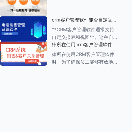
动办公的便利性 1.**多
（ROI）是一个复杂但至关重要
的过程，它涉及到对CRM系统
crm客户管理软件能否自定义报
实施前后企业多个方面的比较和
表和视图
分析。以下是一个详细的评估步
**CRM客户管理软件通常支持
骤： ###
自定义报表和视图**。这种自定
律所在使用crm客户管理软件
义功能使得企业能够根据自身的
时，员工需要接受哪些培训
业务需求，灵活调整和优化
律所在使用CRM客户管理软件
CRM系统的数据展示方式，从
时，为了确保员工能够有效地利
而更好地进行数据分析和业务决
用这一工具提高工作效率和服务
策。 在自
质量，员工需要接受一系列的培
训。这些培训通常涵盖以下几个
方面： ###一、CRM系统基础
知识