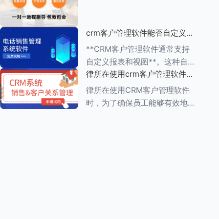
动办公的便利性 1.**多
（ROI）是一个复杂但至关重要
的过程，它涉及到对CRM系统
crm客户管理软件能否自定义报
实施前后企业多个方面的比较和
表和视图
分析。以下是一个详细的评估步
**CRM客户管理软件通常支持
骤： ###
自定义报表和视图**。这种自定
律所在使用crm客户管理软件
义功能使得企业能够根据自身的
时，员工需要接受哪些培训
业务需求，灵活调整和优化
律所在使用CRM客户管理软件
CRM系统的数据展示方式，从
时，为了确保员工能够有效地利
而更好地进行数据分析和业务决
用这一工具提高工作效率和服务
策。 在自
质量，员工需要接受一系列的培
训。这些培训通常涵盖以下几个
方面： ###一、CRM系统基础
知识