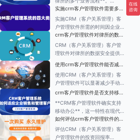
律所的多个业务流程**。
一、集中管理客户信息 CRM软
实施crm客户管理软件需要多长
CRM（客户关系管理）管理软
件
时间
件的功能多种多样，旨在帮助企
实施CRM（客户关系管理）客
业有效管理与客户之间的互动，
户管理软件所需的时间因企业的
增强客户满意度，提升销售业
crm客户管理软件对律所的数据
具体需求、系统复杂程度、企业
绩。以下是对CR
安全有何保障措施
规模以及资源分配情况而异。一
CRM（客户关系管理）客户管
般来说，整个实施周期可以分为
理软件对律所的数据安全提供了
多个阶段，每个阶段所需的时间
一系列保障措施，这些措施旨在
使用crm客户管理软件能否减少
也有所不同。
确保客户信息的机密性、完整性
手动输入数据的工作量
使用CRM（客户关系管理）客
和可用性。以下是一些关键的保
户管理软件可以显著减少手动输
障措施： ###数据加密与存储
入数据的工作量，原因如下：
crm客户管理软件是否支持移动
安全
1.**自动化数据收集**： -CRM
办公
**CRM客户管理软件确实支持
系统通常具有自动化数据捕获功
移动办公**，这一特性在现代企
能，能够从多个来源
如何评估crm客户管理软件的投
业管理中具有重要意义。以下是
资回报率
对CRM客户管理软件支持移动
评估CRM（客户关系管理）客
办公的详细阐述： ###一、移
户管理软件的投资回报率