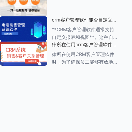
动办公的便利性 1.**多
（ROI）是一个复杂但至关重要
的过程，它涉及到对CRM系统
crm客户管理软件能否自定义报
实施前后企业多个方面的比较和
表和视图
分析。以下是一个详细的评估步
**CRM客户管理软件通常支持
骤： ###
自定义报表和视图**。这种自定
律所在使用crm客户管理软件
义功能使得企业能够根据自身的
时，员工需要接受哪些培训
业务需求，灵活调整和优化
律所在使用CRM客户管理软件
CRM系统的数据展示方式，从
时，为了确保员工能够有效地利
而更好地进行数据分析和业务决
用这一工具提高工作效率和服务
策。 在自
质量，员工需要接受一系列的培
训。这些培训通常涵盖以下几个
方面： ###一、CRM系统基础
知识