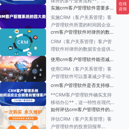
律所的多个业务流程**。
一、集中管理客户信息 CRM软
实施crm客户管理软件需要多长
CRM（客户关系管理）管理软
件
时间
件的功能多种多样，旨在帮助企
实施CRM（客户关系管理）客
业有效管理与客户之间的互动，
户管理软件所需的时间因企业的
增强客户满意度，提升销售业
crm客户管理软件对律所的数据
具体需求、系统复杂程度、企业
绩。以下是对CR
安全有何保障措施
规模以及资源分配情况而异。一
CRM（客户关系管理）客户管
般来说，整个实施周期可以分为
理软件对律所的数据安全提供了
多个阶段，每个阶段所需的时间
一系列保障措施，这些措施旨在
使用crm客户管理软件能否减少
也有所不同。
确保客户信息的机密性、完整性
手动输入数据的工作量
使用CRM（客户关系管理）客
和可用性。以下是一些关键的保
户管理软件可以显著减少手动输
障措施： ###数据加密与存储
入数据的工作量，原因如下：
crm客户管理软件是否支持移动
安全
1.**自动化数据收集**： -CRM
办公
**CRM客户管理软件确实支持
系统通常具有自动化数据捕获功
移动办公**，这一特性在现代企
能，能够从多个来源
如何评估crm客户管理软件的投
业管理中具有重要意义。以下是
资回报率
对CRM客户管理软件支持移动
评估CRM（客户关系管理）客
办公的详细阐述： ###一、移
户管理软件的投资回报率