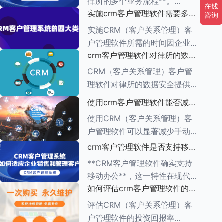
律所的多个业务流程**。
一、集中管理客户信息 CRM软
实施crm客户管理软件需要多长
CRM（客户关系管理）管理软
件
时间
件的功能多种多样，旨在帮助企
实施CRM（客户关系管理）客
业有效管理与客户之间的互动，
户管理软件所需的时间因企业的
增强客户满意度，提升销售业
crm客户管理软件对律所的数据
具体需求、系统复杂程度、企业
绩。以下是对CR
安全有何保障措施
规模以及资源分配情况而异。一
CRM（客户关系管理）客户管
般来说，整个实施周期可以分为
理软件对律所的数据安全提供了
多个阶段，每个阶段所需的时间
一系列保障措施，这些措施旨在
使用crm客户管理软件能否减少
也有所不同。
确保客户信息的机密性、完整性
手动输入数据的工作量
使用CRM（客户关系管理）客
和可用性。以下是一些关键的保
户管理软件可以显著减少手动输
障措施： ###数据加密与存储
入数据的工作量，原因如下：
crm客户管理软件是否支持移动
安全
1.**自动化数据收集**： -CRM
办公
**CRM客户管理软件确实支持
系统通常具有自动化数据捕获功
移动办公**，这一特性在现代企
能，能够从多个来源
如何评估crm客户管理软件的投
业管理中具有重要意义。以下是
资回报率
对CRM客户管理软件支持移动
评估CRM（客户关系管理）客
办公的详细阐述： ###一、移
户管理软件的投资回报率