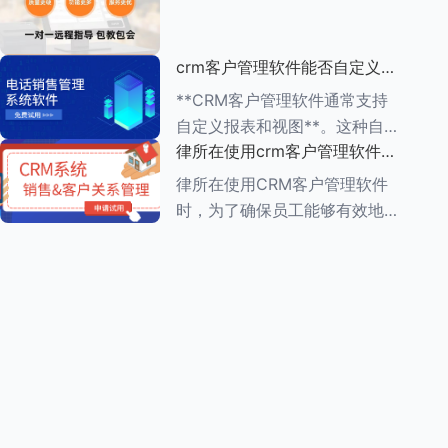
动办公的便利性 1.**多
（ROI）是一个复杂但至关重要
的过程，它涉及到对CRM系统
crm客户管理软件能否自定义报
实施前后企业多个方面的比较和
表和视图
分析。以下是一个详细的评估步
**CRM客户管理软件通常支持
骤： ###
自定义报表和视图**。这种自定
律所在使用crm客户管理软件
义功能使得企业能够根据自身的
时，员工需要接受哪些培训
业务需求，灵活调整和优化
律所在使用CRM客户管理软件
CRM系统的数据展示方式，从
时，为了确保员工能够有效地利
而更好地进行数据分析和业务决
用这一工具提高工作效率和服务
策。 在自
质量，员工需要接受一系列的培
训。这些培训通常涵盖以下几个
方面： ###一、CRM系统基础
知识