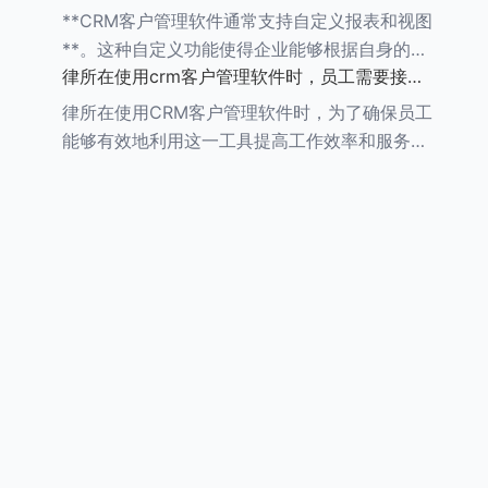
较和分析。以下是一个详细的评估步骤： ###
**CRM客户管理软件通常支持自定义报表和视图
**。这种自定义功能使得企业能够根据自身的业
律所在使用crm客户管理软件时，员工需要接受
务需求，灵活调整和优化CRM系统的数据展示方
哪些培训
式，从而更好地进行数据分析和业务决策。 在自
律所在使用CRM客户管理软件时，为了确保员工
能够有效地利用这一工具提高工作效率和服务质
量，员工需要接受一系列的培训。这些培训通常
涵盖以下几个方面： ###一、CRM系统基础知识