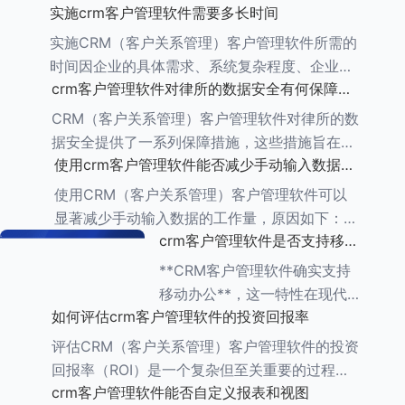
实施crm客户管理软件需要多长时间
种多样，旨在帮助企业有效管理与客户之间的互
动，增强客户满意度，提升销售业绩。以下是对
实施CRM（客户关系管理）客户管理软件所需的
CR
时间因企业的具体需求、系统复杂程度、企业规
crm客户管理软件对律所的数据安全有何保障措
模以及资源分配情况而异。一般来说，整个实施
施
周期可以分为多个阶段，每个阶段所需的时间也
CRM（客户关系管理）客户管理软件对律所的数
有所不同。
据安全提供了一系列保障措施，这些措施旨在确
使用crm客户管理软件能否减少手动输入数据的
保客户信息的机密性、完整性和可用性。以下是
工作量
一些关键的保障措施： ###数据加密与存储安全
使用CRM（客户关系管理）客户管理软件可以
显著减少手动输入数据的工作量，原因如下：
crm客户管理软件是否支持移动
1.**自动化数据收集**： -CRM系统通常具有自
办公
动化数据捕获功能，能够从多个来源
**CRM客户管理软件确实支持
移动办公**，这一特性在现代企
如何评估crm客户管理软件的投资回报率
业管理中具有重要意义。以下是
对CRM客户管理软件支持移动
评估CRM（客户关系管理）客户管理软件的投资
办公的详细阐述： ###一、移
回报率（ROI）是一个复杂但至关重要的过程，
动办公的便利性 1.**多
crm客户管理软件能否自定义报表和视图
它涉及到对CRM系统实施前后企业多个方面的比