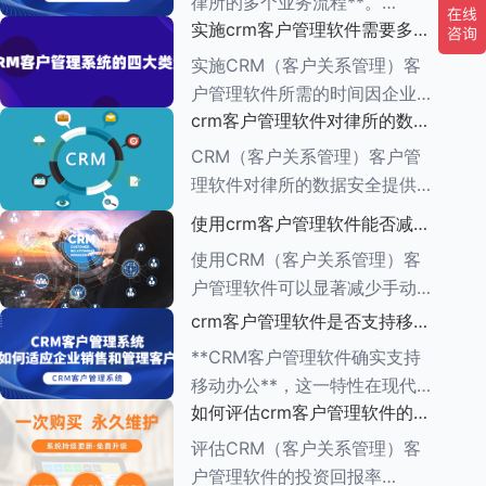
律所的多个业务流程**。
一、集中管理客户信息 CRM软
实施crm客户管理软件需要多长
CRM（客户关系管理）管理软
件
时间
件的功能多种多样，旨在帮助企
实施CRM（客户关系管理）客
业有效管理与客户之间的互动，
户管理软件所需的时间因企业的
增强客户满意度，提升销售业
crm客户管理软件对律所的数据
具体需求、系统复杂程度、企业
绩。以下是对CR
安全有何保障措施
规模以及资源分配情况而异。一
CRM（客户关系管理）客户管
般来说，整个实施周期可以分为
理软件对律所的数据安全提供了
多个阶段，每个阶段所需的时间
一系列保障措施，这些措施旨在
使用crm客户管理软件能否减少
也有所不同。
确保客户信息的机密性、完整性
手动输入数据的工作量
使用CRM（客户关系管理）客
和可用性。以下是一些关键的保
户管理软件可以显著减少手动输
障措施： ###数据加密与存储
入数据的工作量，原因如下：
crm客户管理软件是否支持移动
安全
1.**自动化数据收集**： -CRM
办公
**CRM客户管理软件确实支持
系统通常具有自动化数据捕获功
移动办公**，这一特性在现代企
能，能够从多个来源
如何评估crm客户管理软件的投
业管理中具有重要意义。以下是
资回报率
对CRM客户管理软件支持移动
评估CRM（客户关系管理）客
办公的详细阐述： ###一、移
户管理软件的投资回报率