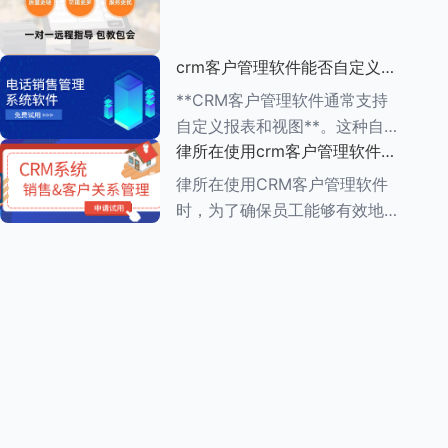
动办公的便利性 1.**多
（ROI）是一个复杂但至关重要
的过程，它涉及到对CRM系统
crm客户管理软件能否自定义报
实施前后企业多个方面的比较和
表和视图
分析。以下是一个详细的评估步
**CRM客户管理软件通常支持
骤： ###
自定义报表和视图**。这种自定
律所在使用crm客户管理软件
义功能使得企业能够根据自身的
时，员工需要接受哪些培训
业务需求，灵活调整和优化
律所在使用CRM客户管理软件
CRM系统的数据展示方式，从
时，为了确保员工能够有效地利
而更好地进行数据分析和业务决
用这一工具提高工作效率和服务
策。 在自
质量，员工需要接受一系列的培
训。这些培训通常涵盖以下几个
方面： ###一、CRM系统基础
知识