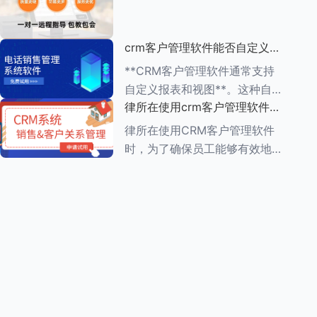
动办公的便利性 1.**多
（ROI）是一个复杂但至关重要
的过程，它涉及到对CRM系统
crm客户管理软件能否自定义报
实施前后企业多个方面的比较和
表和视图
分析。以下是一个详细的评估步
**CRM客户管理软件通常支持
骤： ###
自定义报表和视图**。这种自定
律所在使用crm客户管理软件
义功能使得企业能够根据自身的
时，员工需要接受哪些培训
业务需求，灵活调整和优化
律所在使用CRM客户管理软件
CRM系统的数据展示方式，从
时，为了确保员工能够有效地利
而更好地进行数据分析和业务决
用这一工具提高工作效率和服务
策。 在自
质量，员工需要接受一系列的培
训。这些培训通常涵盖以下几个
方面： ###一、CRM系统基础
知识