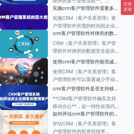
律所的多个业务流程**。
一、集中管理客户信息 CRM软
实施crm客户管理软件需要多长
CRM（客户关系管理）管理软
件
时间
件的功能多种多样，旨在帮助企
实施CRM（客户关系管理）客
业有效管理与客户之间的互动，
户管理软件所需的时间因企业的
增强客户满意度，提升销售业
crm客户管理软件对律所的数据
具体需求、系统复杂程度、企业
绩。以下是对CR
安全有何保障措施
规模以及资源分配情况而异。一
CRM（客户关系管理）客户管
般来说，整个实施周期可以分为
理软件对律所的数据安全提供了
多个阶段，每个阶段所需的时间
一系列保障措施，这些措施旨在
使用crm客户管理软件能否减少
也有所不同。
确保客户信息的机密性、完整性
手动输入数据的工作量
使用CRM（客户关系管理）客
和可用性。以下是一些关键的保
户管理软件可以显著减少手动输
障措施： ###数据加密与存储
入数据的工作量，原因如下：
crm客户管理软件是否支持移动
安全
1.**自动化数据收集**： -CRM
办公
**CRM客户管理软件确实支持
系统通常具有自动化数据捕获功
移动办公**，这一特性在现代企
能，能够从多个来源
如何评估crm客户管理软件的投
业管理中具有重要意义。以下是
资回报率
对CRM客户管理软件支持移动
评估CRM（客户关系管理）客
办公的详细阐述： ###一、移
户管理软件的投资回报率