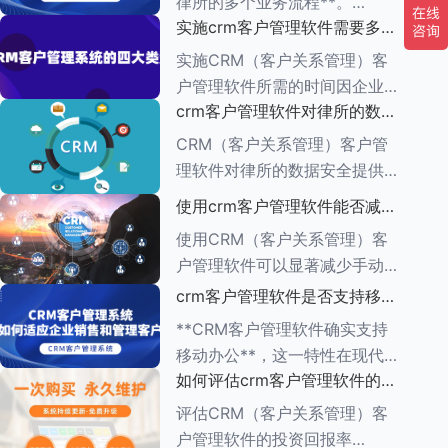
律所的多个业务流程**。
一、集中管理客户信息 CRM软
实施crm客户管理软件需要多长
CRM（客户关系管理）管理软
件
时间
件的功能多种多样，旨在帮助企
实施CRM（客户关系管理）客
业有效管理与客户之间的互动，
户管理软件所需的时间因企业的
增强客户满意度，提升销售业
crm客户管理软件对律所的数据
具体需求、系统复杂程度、企业
绩。以下是对CR
安全有何保障措施
规模以及资源分配情况而异。一
CRM（客户关系管理）客户管
般来说，整个实施周期可以分为
理软件对律所的数据安全提供了
多个阶段，每个阶段所需的时间
一系列保障措施，这些措施旨在
使用crm客户管理软件能否减少
也有所不同。
确保客户信息的机密性、完整性
手动输入数据的工作量
使用CRM（客户关系管理）客
和可用性。以下是一些关键的保
户管理软件可以显著减少手动输
障措施： ###数据加密与存储
入数据的工作量，原因如下：
crm客户管理软件是否支持移动
安全
1.**自动化数据收集**： -CRM
办公
**CRM客户管理软件确实支持
系统通常具有自动化数据捕获功
移动办公**，这一特性在现代企
能，能够从多个来源
如何评估crm客户管理软件的投
业管理中具有重要意义。以下是
资回报率
对CRM客户管理软件支持移动
评估CRM（客户关系管理）客
办公的详细阐述： ###一、移
户管理软件的投资回报率