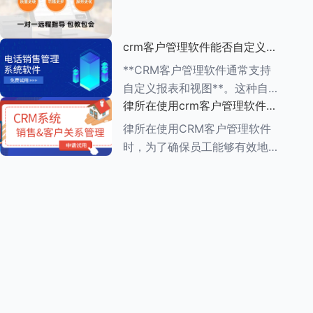
动办公的便利性 1.**多
（ROI）是一个复杂但至关重要
的过程，它涉及到对CRM系统
crm客户管理软件能否自定义报
实施前后企业多个方面的比较和
表和视图
分析。以下是一个详细的评估步
**CRM客户管理软件通常支持
骤： ###
自定义报表和视图**。这种自定
律所在使用crm客户管理软件
义功能使得企业能够根据自身的
时，员工需要接受哪些培训
业务需求，灵活调整和优化
律所在使用CRM客户管理软件
CRM系统的数据展示方式，从
时，为了确保员工能够有效地利
而更好地进行数据分析和业务决
用这一工具提高工作效率和服务
策。 在自
质量，员工需要接受一系列的培
训。这些培训通常涵盖以下几个
方面： ###一、CRM系统基础
知识