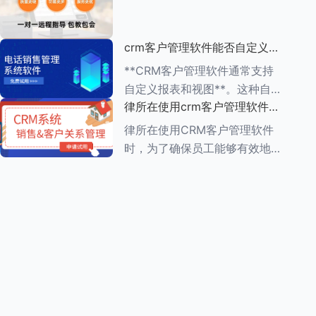
动办公的便利性 1.**多
（ROI）是一个复杂但至关重要
的过程，它涉及到对CRM系统
crm客户管理软件能否自定义报
实施前后企业多个方面的比较和
表和视图
分析。以下是一个详细的评估步
**CRM客户管理软件通常支持
骤： ###
自定义报表和视图**。这种自定
律所在使用crm客户管理软件
义功能使得企业能够根据自身的
时，员工需要接受哪些培训
业务需求，灵活调整和优化
律所在使用CRM客户管理软件
CRM系统的数据展示方式，从
时，为了确保员工能够有效地利
而更好地进行数据分析和业务决
用这一工具提高工作效率和服务
策。 在自
质量，员工需要接受一系列的培
训。这些培训通常涵盖以下几个
方面： ###一、CRM系统基础
知识