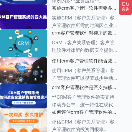
律所的多个业务流程**。
一、集中管理客户信息 CRM软
实施crm客户管理软件需要多长
CRM（客户关系管理）管理软
件
时间
件的功能多种多样，旨在帮助企
实施CRM（客户关系管理）客
业有效管理与客户之间的互动，
户管理软件所需的时间因企业的
增强客户满意度，提升销售业
crm客户管理软件对律所的数据
具体需求、系统复杂程度、企业
绩。以下是对CR
安全有何保障措施
规模以及资源分配情况而异。一
CRM（客户关系管理）客户管
般来说，整个实施周期可以分为
理软件对律所的数据安全提供了
多个阶段，每个阶段所需的时间
一系列保障措施，这些措施旨在
使用crm客户管理软件能否减少
也有所不同。
确保客户信息的机密性、完整性
手动输入数据的工作量
使用CRM（客户关系管理）客
和可用性。以下是一些关键的保
户管理软件可以显著减少手动输
障措施： ###数据加密与存储
入数据的工作量，原因如下：
crm客户管理软件是否支持移动
安全
1.**自动化数据收集**： -CRM
办公
**CRM客户管理软件确实支持
系统通常具有自动化数据捕获功
移动办公**，这一特性在现代企
能，能够从多个来源
如何评估crm客户管理软件的投
业管理中具有重要意义。以下是
资回报率
对CRM客户管理软件支持移动
评估CRM（客户关系管理）客
办公的详细阐述： ###一、移
户管理软件的投资回报率