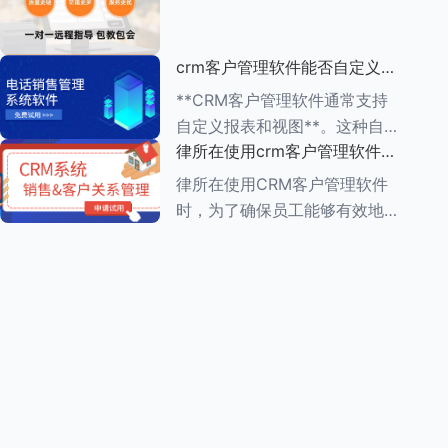
动办公的便利性 1.**多
（ROI）是一个复杂但至关重要
的过程，它涉及到对CRM系统
crm客户管理软件能否自定义报
实施前后企业多个方面的比较和
表和视图
分析。以下是一个详细的评估步
**CRM客户管理软件通常支持
骤： ###
自定义报表和视图**。这种自定
律所在使用crm客户管理软件
义功能使得企业能够根据自身的
时，员工需要接受哪些培训
业务需求，灵活调整和优化
律所在使用CRM客户管理软件
CRM系统的数据展示方式，从
时，为了确保员工能够有效地利
而更好地进行数据分析和业务决
用这一工具提高工作效率和服务
策。 在自
质量，员工需要接受一系列的培
训。这些培训通常涵盖以下几个
方面： ###一、CRM系统基础
知识