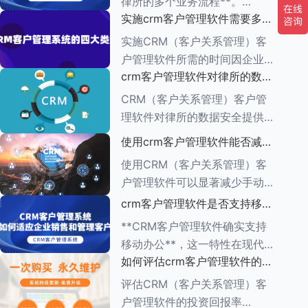
律所的多个业务流程**。
一、集中管理客户信息 CRM软
实施crm客户管理软件需要多长
CRM（客户关系管理）管理软
件
时间
件的功能多种多样，旨在帮助企
实施CRM（客户关系管理）客
业有效管理与客户之间的互动，
户管理软件所需的时间因企业的
增强客户满意度，提升销售业
crm客户管理软件对律所的数据
具体需求、系统复杂程度、企业
绩。以下是对CR
安全有何保障措施
规模以及资源分配情况而异。一
CRM（客户关系管理）客户管
般来说，整个实施周期可以分为
理软件对律所的数据安全提供了
多个阶段，每个阶段所需的时间
一系列保障措施，这些措施旨在
使用crm客户管理软件能否减少
也有所不同。
确保客户信息的机密性、完整性
手动输入数据的工作量
使用CRM（客户关系管理）客
和可用性。以下是一些关键的保
户管理软件可以显著减少手动输
障措施： ###数据加密与存储
入数据的工作量，原因如下：
crm客户管理软件是否支持移动
安全
1.**自动化数据收集**： -CRM
办公
**CRM客户管理软件确实支持
系统通常具有自动化数据捕获功
移动办公**，这一特性在现代企
能，能够从多个来源
如何评估crm客户管理软件的投
业管理中具有重要意义。以下是
资回报率
对CRM客户管理软件支持移动
评估CRM（客户关系管理）客
办公的详细阐述： ###一、移
户管理软件的投资回报率