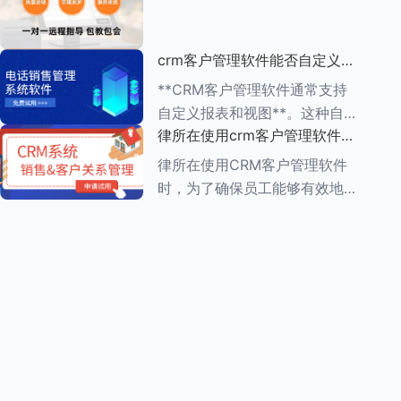
动办公的便利性 1.**多
（ROI）是一个复杂但至关重要
的过程，它涉及到对CRM系统
crm客户管理软件能否自定义报
实施前后企业多个方面的比较和
表和视图
分析。以下是一个详细的评估步
**CRM客户管理软件通常支持
骤： ###
自定义报表和视图**。这种自定
律所在使用crm客户管理软件
义功能使得企业能够根据自身的
时，员工需要接受哪些培训
业务需求，灵活调整和优化
律所在使用CRM客户管理软件
CRM系统的数据展示方式，从
时，为了确保员工能够有效地利
而更好地进行数据分析和业务决
用这一工具提高工作效率和服务
策。 在自
质量，员工需要接受一系列的培
训。这些培训通常涵盖以下几个
方面： ###一、CRM系统基础
知识