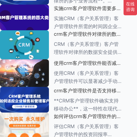
律所的多个业务流程**。
一、集中管理客户信息 CRM软
实施crm客户管理软件需要多长
CRM（客户关系管理）管理软
件
时间
件的功能多种多样，旨在帮助企
实施CRM（客户关系管理）客
业有效管理与客户之间的互动，
户管理软件所需的时间因企业的
增强客户满意度，提升销售业
crm客户管理软件对律所的数据
具体需求、系统复杂程度、企业
绩。以下是对CR
安全有何保障措施
规模以及资源分配情况而异。一
CRM（客户关系管理）客户管
般来说，整个实施周期可以分为
理软件对律所的数据安全提供了
多个阶段，每个阶段所需的时间
一系列保障措施，这些措施旨在
使用crm客户管理软件能否减少
也有所不同。
确保客户信息的机密性、完整性
手动输入数据的工作量
使用CRM（客户关系管理）客
和可用性。以下是一些关键的保
户管理软件可以显著减少手动输
障措施： ###数据加密与存储
入数据的工作量，原因如下：
crm客户管理软件是否支持移动
安全
1.**自动化数据收集**： -CRM
办公
**CRM客户管理软件确实支持
系统通常具有自动化数据捕获功
移动办公**，这一特性在现代企
能，能够从多个来源
如何评估crm客户管理软件的投
业管理中具有重要意义。以下是
资回报率
对CRM客户管理软件支持移动
评估CRM（客户关系管理）客
办公的详细阐述： ###一、移
户管理软件的投资回报率