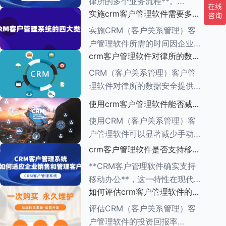
律所的多个业务流程**。
一、集中管理客户信息 CRM软
实施crm客户管理软件需要多长
CRM（客户关系管理）管理软
件
时间
件的功能多种多样，旨在帮助企
实施CRM（客户关系管理）客
业有效管理与客户之间的互动，
户管理软件所需的时间因企业的
增强客户满意度，提升销售业
crm客户管理软件对律所的数据
具体需求、系统复杂程度、企业
绩。以下是对CR
安全有何保障措施
规模以及资源分配情况而异。一
CRM（客户关系管理）客户管
般来说，整个实施周期可以分为
理软件对律所的数据安全提供了
多个阶段，每个阶段所需的时间
一系列保障措施，这些措施旨在
使用crm客户管理软件能否减少
也有所不同。
确保客户信息的机密性、完整性
手动输入数据的工作量
使用CRM（客户关系管理）客
和可用性。以下是一些关键的保
户管理软件可以显著减少手动输
障措施： ###数据加密与存储
入数据的工作量，原因如下：
crm客户管理软件是否支持移动
安全
1.**自动化数据收集**： -CRM
办公
**CRM客户管理软件确实支持
系统通常具有自动化数据捕获功
移动办公**，这一特性在现代企
能，能够从多个来源
如何评估crm客户管理软件的投
业管理中具有重要意义。以下是
资回报率
对CRM客户管理软件支持移动
评估CRM（客户关系管理）客
办公的详细阐述： ###一、移
户管理软件的投资回报率