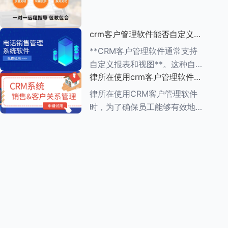
动办公的便利性 1.**多
（ROI）是一个复杂但至关重要
的过程，它涉及到对CRM系统
crm客户管理软件能否自定义报
实施前后企业多个方面的比较和
表和视图
分析。以下是一个详细的评估步
**CRM客户管理软件通常支持
骤： ###
自定义报表和视图**。这种自定
律所在使用crm客户管理软件
义功能使得企业能够根据自身的
时，员工需要接受哪些培训
业务需求，灵活调整和优化
律所在使用CRM客户管理软件
CRM系统的数据展示方式，从
时，为了确保员工能够有效地利
而更好地进行数据分析和业务决
用这一工具提高工作效率和服务
策。 在自
质量，员工需要接受一系列的培
训。这些培训通常涵盖以下几个
方面： ###一、CRM系统基础
知识