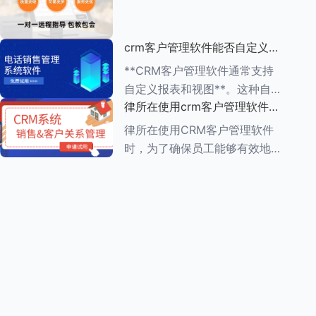
动办公的便利性 1.**多
（ROI）是一个复杂但至关重要
的过程，它涉及到对CRM系统
crm客户管理软件能否自定义报
实施前后企业多个方面的比较和
表和视图
分析。以下是一个详细的评估步
**CRM客户管理软件通常支持
骤： ###
自定义报表和视图**。这种自定
律所在使用crm客户管理软件
义功能使得企业能够根据自身的
时，员工需要接受哪些培训
业务需求，灵活调整和优化
律所在使用CRM客户管理软件
CRM系统的数据展示方式，从
时，为了确保员工能够有效地利
而更好地进行数据分析和业务决
用这一工具提高工作效率和服务
策。 在自
质量，员工需要接受一系列的培
训。这些培训通常涵盖以下几个
方面： ###一、CRM系统基础
知识