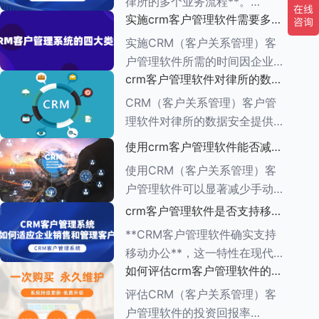
律所的多个业务流程**。
一、集中管理客户信息 CRM软
实施crm客户管理软件需要多长
CRM（客户关系管理）管理软
件
时间
件的功能多种多样，旨在帮助企
实施CRM（客户关系管理）客
业有效管理与客户之间的互动，
户管理软件所需的时间因企业的
增强客户满意度，提升销售业
crm客户管理软件对律所的数据
具体需求、系统复杂程度、企业
绩。以下是对CR
安全有何保障措施
规模以及资源分配情况而异。一
CRM（客户关系管理）客户管
般来说，整个实施周期可以分为
理软件对律所的数据安全提供了
多个阶段，每个阶段所需的时间
一系列保障措施，这些措施旨在
使用crm客户管理软件能否减少
也有所不同。
确保客户信息的机密性、完整性
手动输入数据的工作量
使用CRM（客户关系管理）客
和可用性。以下是一些关键的保
户管理软件可以显著减少手动输
障措施： ###数据加密与存储
入数据的工作量，原因如下：
crm客户管理软件是否支持移动
安全
1.**自动化数据收集**： -CRM
办公
**CRM客户管理软件确实支持
系统通常具有自动化数据捕获功
移动办公**，这一特性在现代企
能，能够从多个来源
如何评估crm客户管理软件的投
业管理中具有重要意义。以下是
资回报率
对CRM客户管理软件支持移动
评估CRM（客户关系管理）客
办公的详细阐述： ###一、移
户管理软件的投资回报率