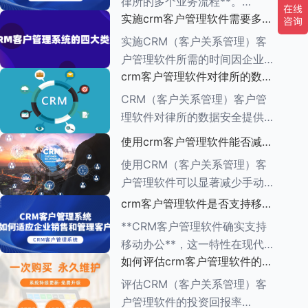
律所的多个业务流程**。
一、集中管理客户信息 CRM软
实施crm客户管理软件需要多长
CRM（客户关系管理）管理软
件
时间
件的功能多种多样，旨在帮助企
实施CRM（客户关系管理）客
业有效管理与客户之间的互动，
户管理软件所需的时间因企业的
增强客户满意度，提升销售业
crm客户管理软件对律所的数据
具体需求、系统复杂程度、企业
绩。以下是对CR
安全有何保障措施
规模以及资源分配情况而异。一
CRM（客户关系管理）客户管
般来说，整个实施周期可以分为
理软件对律所的数据安全提供了
多个阶段，每个阶段所需的时间
一系列保障措施，这些措施旨在
使用crm客户管理软件能否减少
也有所不同。
确保客户信息的机密性、完整性
手动输入数据的工作量
使用CRM（客户关系管理）客
和可用性。以下是一些关键的保
户管理软件可以显著减少手动输
障措施： ###数据加密与存储
入数据的工作量，原因如下：
crm客户管理软件是否支持移动
安全
1.**自动化数据收集**： -CRM
办公
**CRM客户管理软件确实支持
系统通常具有自动化数据捕获功
移动办公**，这一特性在现代企
能，能够从多个来源
如何评估crm客户管理软件的投
业管理中具有重要意义。以下是
资回报率
对CRM客户管理软件支持移动
评估CRM（客户关系管理）客
办公的详细阐述： ###一、移
户管理软件的投资回报率