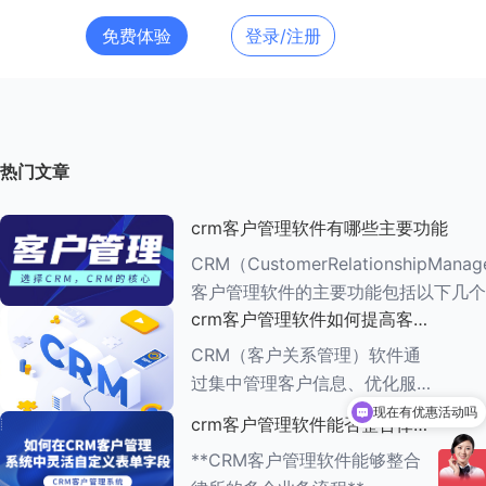
免费体验
登录/注册
热门文章
crm客户管理软件有哪些主要功能
CRM（CustomerRelationshipMana
客户管理软件的主要功能包括以下几个
crm客户管理软件如何提高客户
###一、客户信息管理 CRM系统的核心功能是
满意度
客户信息管理
CRM（客户关系管理）软件通
现在有优惠活动吗
过集中管理客户信息、优化服务
流程、提供个性化服务等多种方
可以介绍下你们的产品么
crm客户管理软件能否整合律所
式，能够有效提高客户满意度。
的多个业务流程
**CRM客户管理软件能够整合
以下是一些具体的方法： ###