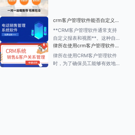
动办公的便利性 1.**多
（ROI）是一个复杂但至关重要
的过程，它涉及到对CRM系统
crm客户管理软件能否自定义报
实施前后企业多个方面的比较和
表和视图
分析。以下是一个详细的评估步
**CRM客户管理软件通常支持
骤： ###
自定义报表和视图**。这种自定
律所在使用crm客户管理软件
义功能使得企业能够根据自身的
时，员工需要接受哪些培训
业务需求，灵活调整和优化
律所在使用CRM客户管理软件
CRM系统的数据展示方式，从
时，为了确保员工能够有效地利
而更好地进行数据分析和业务决
用这一工具提高工作效率和服务
策。 在自
质量，员工需要接受一系列的培
训。这些培训通常涵盖以下几个
方面： ###一、CRM系统基础
知识